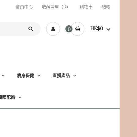
會員中心
收藏清單（0）
購物車
結帳
HK$0
0
瘦身保健
直播產品
韓國配飾