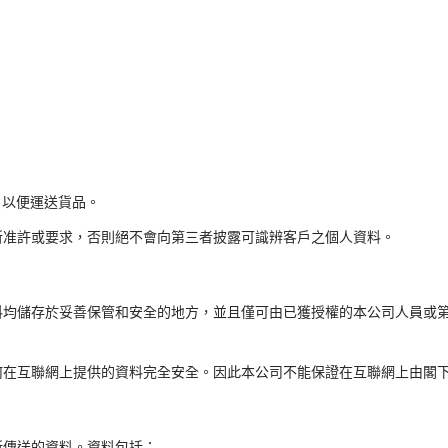
，以便運送貨品。
所准許或要求，否則絕不會向第三者披露可識辨客戶之個人資料。
料均儲存於妥善保管和安全的地方，並且僅可由已獲授權的本公司人員或
何在互聯網上提供的資料完全安全。因此本公司不能保證在互聯網上由閣
所傳送的資料。資料包括：