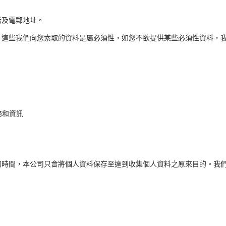
話及電郵地址。
。這些我們向您索取的資料是屬必須性，如您不欲提供某些必須性資料，
務和資訊
的時間，本公司只會將個人資料保存至達到收集個人資料之原來目的。我